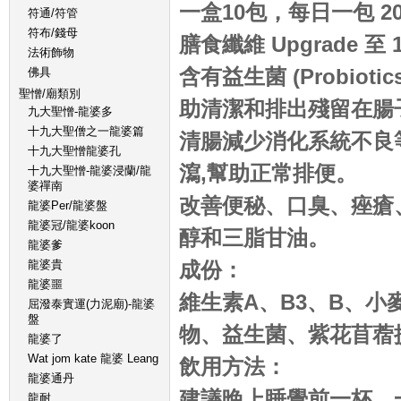
一盒10包，每日一包 20
符通/符管
符布/錢母
膳食纖維 Upgrade 至 1
法術飾物
含有益生菌 (Probio
佛具
聖憎/廟類別
助清潔和排出殘留在腸
九大聖憎-龍婆多
十九大聖僧之一龍婆篇
清腸減少消化系統不良
十九大聖憎龍婆孔
瀉,幫助正常排便。
十九大聖憎-龍婆浸蘭/龍
婆禪南
改善便秘、口臭、痤瘡
龍婆Per/龍婆盤
龍婆冠/龍婆koon
醇和三脂甘油。
龍婆爹
龍婆貴
成份：
龍婆噩
維生素A、B3、B、
屈潑泰實運(力泥廟)-龍婆
盤
物、益生菌、紫花苜蓿
龍婆了
Wat jom kate 龍婆 Leang
飲用方法：
龍婆通丹
建議晚上睡覺前一杯，一包
龍耐