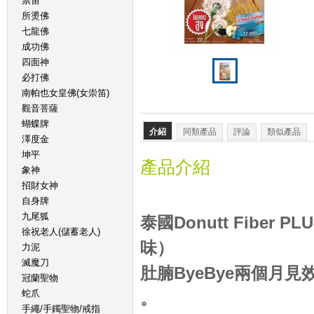
祟笛
所燙佛
七龍佛
成功佛
四面神
必打佛
南帕也女皇佛(女崇笛)
觀音菩薩
蝴蝶牌
介紹
同類產品
評論
類似產品
澤度金
坤平
產品介紹
象神
招財女神
自身牌
九尾狐
泰國Donutt Fiber
徐祝老人(儲蓄老人)
味）
力泥
滅魔刀
肚腩ByeBye兩個月見
冠蘭聖物
蛇爪
。
手繩/手鐲聖物/戒指