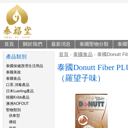
首頁
關於我們
最新消息
泰國聖物分類
泰國
聯絡我們
首頁
泰國食品
泰國Donutt 
產品類別
泰國Donutt Fiber
泰國保健謢理生活用品
泰國美妝
（羅望子味）
泰國食品
口罩,消毒產品
日本Luerling產品
韓國Kribb產品
澳洲AOFOUT
聖物類別
供奉型
佛祖