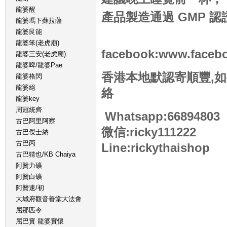
龍婆醒
產品製造通過 GMP 
龍婆瑪下蘇拉薩
龍婆艮能
龍婆笨(老虎廟)
facebook:www.facebo
龍婆三安(老虎廟)
龍婆啤/龍婆Pae
香港本地默認寄順豐,
龍婆格閃
龍婆絕
絡
龍婆key
周冠統齊
Whatsapp:66894803
古巴阿里阿察
微信:ricky111222
古巴傑士納
古巴丙
Line:rickythaishop
古巴猜也/KB Chaiya
阿贊力礦
阿贊白礦
阿贊速/初
大城府觀音善堂大法會
屈那匹令
屈巴實 龍婆實懷