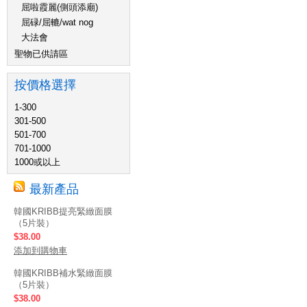
屈啦霞麗(側頭添廟)
屈碌/屈轆/wat nog
大法會
聖物已供請區
按價格選擇
1-300
301-500
501-700
701-1000
1000或以上
最新產品
韓國KRIBB提亮緊緻面膜
（5片裝）
$38.00
添加到購物車
韓國KRIBB補水緊緻面膜
（5片裝）
$38.00